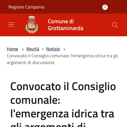
Salta al contenuto principale
Regione Campania
Comune di
Grottaminarda
Home
>
Novità
>
Notizie
>
Convocato il Consiglio comunale: l'emergenza idrica tra gli
argomenti di discussione
Convocato il Consiglio
comunale:
l'emergenza idrica tra
gli argomenti di