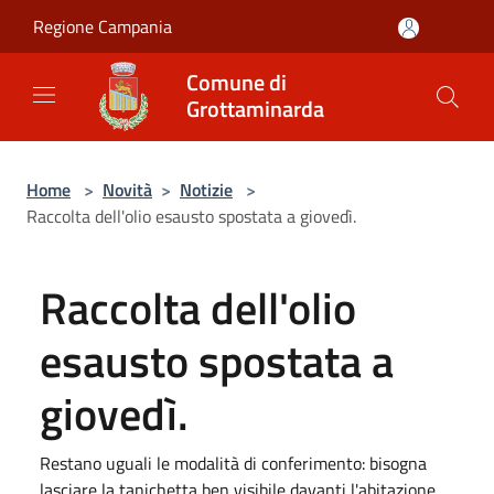
Salta al contenuto principale
Regione Campania
Comune di
Grottaminarda
Home
>
Novità
>
Notizie
>
Raccolta dell'olio esausto spostata a giovedì.
Raccolta dell'olio
esausto spostata a
giovedì.
Restano uguali le modalità di conferimento: bisogna
lasciare la tanichetta ben visibile davanti l'abitazione