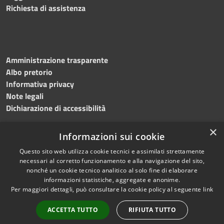
Richiesta di assistenza
Amministrazione trasparente
Albo pretorio
Informativa privacy
Note legali
Dichiarazione di accessibilità
×
Informazioni sui cookie
Questo sito web utilizza cookie tecnici e assimilati strettamente
RSS
Copyright © 2024 •
necessari al corretto funzionamento e alla navigazione del sito,
Accessibilità
Comune di
Grottaminarda
nonché un cookie tecnico analitico al solo fine di elaborare
Privacy
• Powered by
Municipium
informazioni statistiche, aggregate e anonime.
Per maggiori dettagli, può consultare la cookie policy al seguente
link
Cookie
•
Redazione
Mappa del sito
ACCETTA TUTTO
RIFIUTA TUTTO
Numeri utili