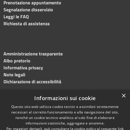
Prenotazione appuntamento
Segnalazione disservizio
Leggi le FAQ
Richiesta di assistenza
Amministrazione trasparente
Albo pretorio
Informativa privacy
Note legali
Dichiarazione di accessibilità
×
Informazioni sui cookie
Questo sito web utilizza cookie tecnici e assimilati strettamente
RSS
Copyright © 2024 •
necessari al corretto funzionamento e alla navigazione del sito,
Accessibilità
Comune di
Grottaminarda
nonché un cookie tecnico analitico al solo fine di elaborare
Privacy
• Powered by
Municipium
informazioni statistiche, aggregate e anonime.
Per maggiori dettagli, può consultare la cookie policy al seguente
link