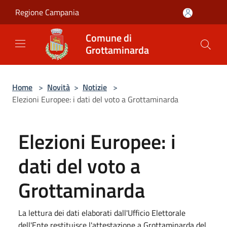
Salta al contenuto principale
Regione Campania
Comune di
Grottaminarda
Home
>
Novità
>
Notizie
>
Elezioni Europee: i dati del voto a Grottaminarda
Elezioni Europee: i
dati del voto a
Grottaminarda
La lettura dei dati elaborati dall'Ufficio Elettorale
dell'Ente restituisce l'attestazione a Grottaminarda del