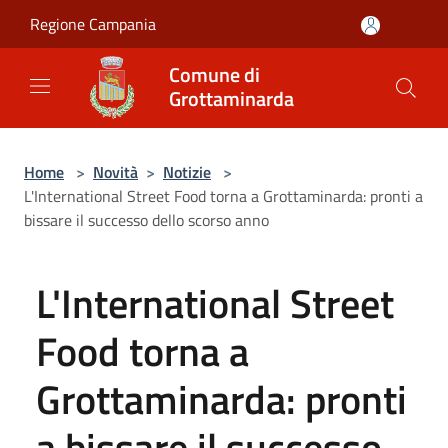
Salta al contenuto principale
Regione Campania
Comune di
Grottaminarda
Home
>
Novità
>
Notizie
>
L'International Street Food torna a Grottaminarda: pronti a
bissare il successo dello scorso anno
L'International Street
Food torna a
Grottaminarda: pronti
a bissare il successo