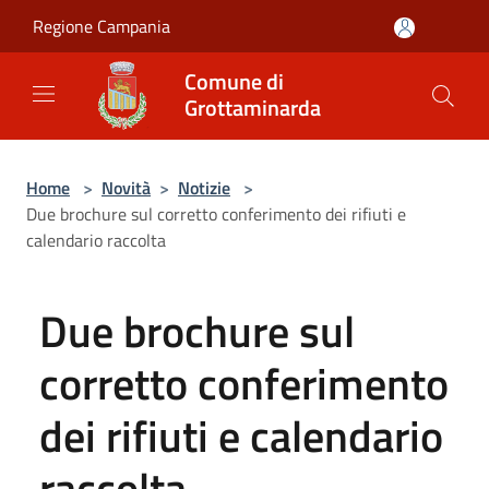
Salta al contenuto principale
Regione Campania
Comune di
Grottaminarda
Home
>
Novità
>
Notizie
>
Due brochure sul corretto conferimento dei rifiuti e
calendario raccolta
Due brochure sul
corretto conferimento
dei rifiuti e calendario
raccolta