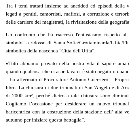
Tra i temi trattati insieme ad aneddoti ed episodi della 
legati a pentiti, camorristi, mafiosi, a corruzione e terror
delle carriere dei magistrati, la rivisitazione della geografia
Un confronto che ha riacceso l'entusiasmo rispetto al 
simbolo" a ridosso di Santa Sofia/Grottaminarda/Ufita/Fl
simbolica della nascenda "Citta dell'Ufita".
«
Tutti abbiamo provato nella nostra vita il sapore amaro
quando qualcosa che ci aspettava ci è stato negato o quando
– ha affermato il Procuratore
Antonio Guerriero
–
Propri
libro. La chiusura di due tribunali di Sant'Angelo e di Ari
di 2000 km², perché dietro a tale chiusura sono diminuite
Cogliamo l’occasione per desiderare un nuovo tribunal
baricentrica con la costruzione della stazione dell’ alta v
autunno per iniziare questa battaglia”.