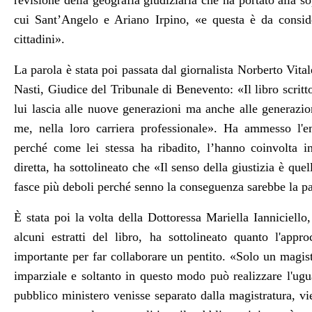
revisione della geografia giudiziaria che ha portato alla s
cui Sant’Angelo e Ariano Irpino, «e questa è da conside
cittadini».
La parola è stata poi passata dal giornalista Norberto Vita
Nasti, Giudice del Tribunale di Benevento: «Il libro scritt
lui lascia alle nuove generazioni ma anche alle generazi
me, nella loro carriera professionale». Ha ammesso l'em
perché come lei stessa ha ribadito, l’hanno coinvolta i
diretta, ha sottolineato che «Il senso della giustizia è quel
fasce più deboli perché senno la conseguenza sarebbe la p
È stata poi la volta della Dottoressa Mariella Ianniciell
alcuni estratti del libro, ha sottolineato quanto l'app
importante per far collaborare un pentito. «Solo un magis
imparziale e soltanto in questo modo può realizzare l'ugu
pubblico ministero venisse separato dalla magistratura, vi