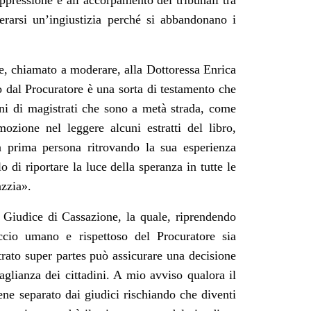
oppressione e all’accorpamento dei tribunali tra
rarsi un’ingiustizia perché si abbandonano i
le, chiamato a moderare, alla Dottoressa Enrica
o dal Procuratore è una sorta di testamento che
oni di magistrati che sono a metà strada, come
ozione nel leggere alcuni estratti del libro,
n prima persona ritrovando la sua esperienza
lo di riportare la luce della speranza in tutte le
azzia».
o, Giudice di Cassazione, la quale, riprendendo
roccio umano e rispettoso del Procuratore sia
trato super partes può assicurare una decisione
aglianza dei cittadini. A mio avviso qualora il
ene separato dai giudici rischiando che diventi