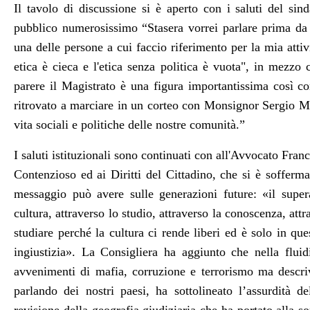
Il tavolo di discussione si è aperto con i saluti del si
pubblico numerosissimo “Stasera vorrei parlare prima da
una delle persone a cui faccio riferimento per la mia attiv
etica è cieca e l'etica senza politica è vuota", in mezzo c
parere il Magistrato è una figura importantissima così 
ritrovato a marciare in un corteo con Monsignor Sergio Me
vita sociali e politiche delle nostre comunità.”
I saluti istituzionali sono continuati con all'Avvocato Fra
Contenzioso ed ai Diritti del Cittadino, che si è sofferm
messaggio può avere sulle generazioni future: «il supera
cultura, attraverso lo studio, attraverso la conoscenza, att
studiare perché la cultura ci rende liberi ed è solo in q
ingiustizia». La Consigliera ha aggiunto che nella fluidi
avvenimenti di mafia, corruzione e terrorismo ma descriv
parlando dei nostri paesi, ha sottolineato l’assurdità d