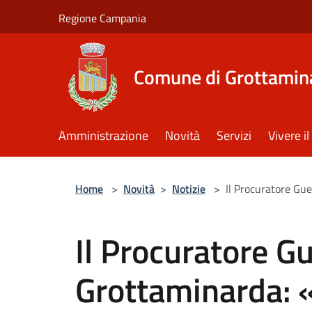
Salta al contenuto principale
Regione Campania
Comune di Grottamin
Amministrazione
Novità
Servizi
Vivere 
Home
>
Novità
>
Notizie
>
Il Procuratore Gue
Il Procuratore Gu
Grottaminarda: «