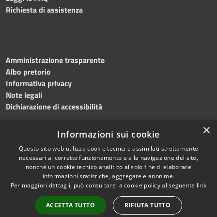
Richiesta di assistenza
Amministrazione trasparente
Albo pretorio
Informativa privacy
Note legali
Dichiarazione di accessibilità
×
Informazioni sui cookie
Questo sito web utilizza cookie tecnici e assimilati strettamente
RSS
Copyright © 2024 •
necessari al corretto funzionamento e alla navigazione del sito,
Accessibilità
Comune di
Grottaminarda
nonché un cookie tecnico analitico al solo fine di elaborare
Privacy
• Powered by
Municipium
informazioni statistiche, aggregate e anonime.
Per maggiori dettagli, può consultare la cookie policy al seguente
link
Cookie
•
Redazione
Mappa del sito
ACCETTA TUTTO
RIFIUTA TUTTO
Numeri utili