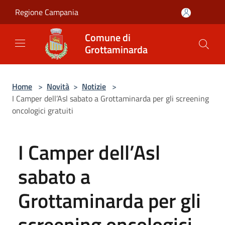
Salta al contenuto principale
Regione Campania
Comune di
Grottaminarda
Home
>
Novità
>
Notizie
>
I Camper dell’Asl sabato a Grottaminarda per gli screening
oncologici gratuiti
I Camper dell’Asl
sabato a
Grottaminarda per gli
screening oncologici