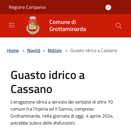
Salta al contenuto principale
Regione Campania
Comune di
Grottaminarda
Home
>
Novità
>
Notizie
>
Guasto idrico a Cassano
Guasto idrico a
Cassano
L’erogazione idrica a servizio dei serbatoi di oltre 70
comuni tra l'Irpinia ed il Sannio, compreso
Grottaminarda, nella giornata di oggi, 4 aprile 2024,
potrebbe subire delle disfunzioni.