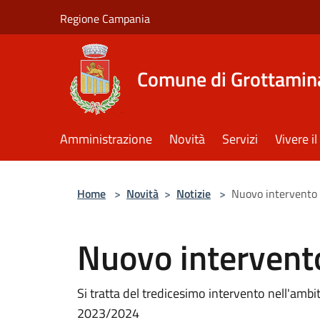
Salta al contenuto principale
Regione Campania
Comune di Grottamin
Amministrazione
Novità
Servizi
Vivere 
Home
>
Novità
>
Notizie
>
Nuovo intervento 
Nuovo intervento
Si tratta del tredicesimo intervento nell'amb
2023/2024