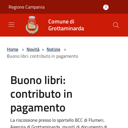
Salta al contenuto principale
Regione Campania
Comune di
Grottaminarda
Home
>
Novità
>
Notizie
>
Buono libri: contributo in pagamento
Buono libri:
contributo in
pagamento
La riscossione presso lo sportello BCC di Flumeri,
Agenzia di Grottaminarda, muniti di documento di