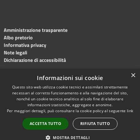
Amministrazione trasparente
Albo pretorio
Informativa privacy
Note legali
Dichiarazione di accessibilità
×
Informazioni sui cookie
Questo sito web utilizza cookie tecnici e assimilati strettamente
RSS
Copyright © 2024 •
necessari al corretto funzionamento e alla navigazione del sito,
Accessibilità
Comune di
Grottaminarda
nonché un cookie tecnico analitico al solo fine di elaborare
Privacy
• Powered by
Municipium
informazioni statistiche, aggregate e anonime.
Per maggiori dettagli, può consultare la cookie policy al seguente
link
Cookie
•
Redazione
Mappa del sito
ACCETTA TUTTO
RIFIUTA TUTTO
Numeri utili
PEC
MOSTRA DETTAGLI