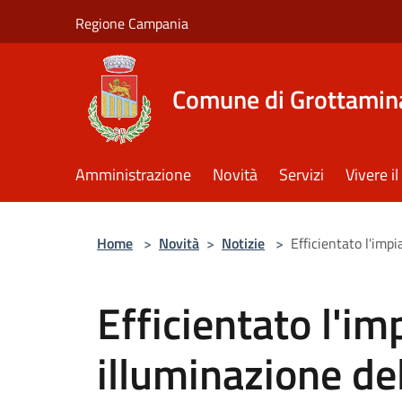
Salta al contenuto principale
Regione Campania
Comune di Grottamin
Amministrazione
Novità
Servizi
Vivere 
Home
>
Novità
>
Notizie
>
Efficientato l'imp
Efficientato l'im
illuminazione de