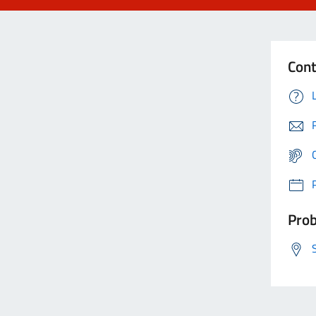
Cont
Prob