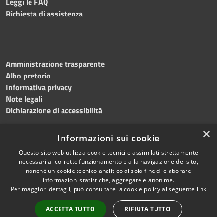
Leggi le FAQ
Richiesta di assistenza
Amministrazione trasparente
Albo pretorio
Informativa privacy
Note legali
Dichiarazione di accessibilità
×
Informazioni sui cookie
Questo sito web utilizza cookie tecnici e assimilati strettamente
RSS
Copyright © 2024 •
necessari al corretto funzionamento e alla navigazione del sito,
Accessibilità
Comune di
Grottaminarda
nonché un cookie tecnico analitico al solo fine di elaborare
Privacy
• Powered by
Municipium
informazioni statistiche, aggregate e anonime.
Per maggiori dettagli, può consultare la cookie policy al seguente
link
Cookie
•
Redazione
Mappa del sito
ACCETTA TUTTO
RIFIUTA TUTTO
Numeri utili