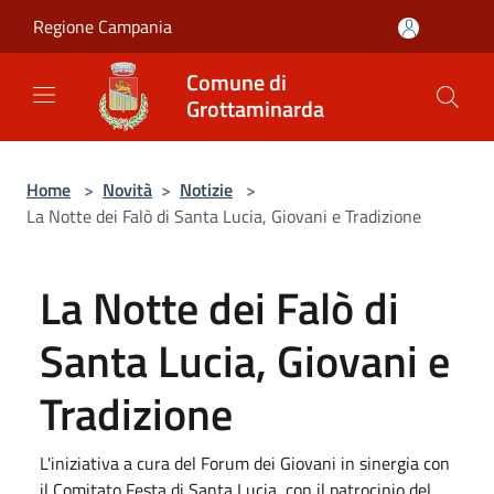
Salta al contenuto principale
Regione Campania
Comune di
Grottaminarda
Home
>
Novità
>
Notizie
>
La Notte dei Falò di Santa Lucia, Giovani e Tradizione
La Notte dei Falò di
Santa Lucia, Giovani e
Tradizione
L'iniziativa a cura del Forum dei Giovani in sinergia con
il Comitato Festa di Santa Lucia, con il patrocinio del