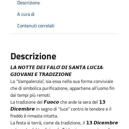
Descrizione
A cura di
Contenuti correlati
Descrizione
𝙇𝘼 𝙉𝙊𝙏𝙏𝙀 𝘿𝙀𝙄 𝙁𝘼𝙇𝙊́ 𝘿𝙄 𝙎𝘼𝙉𝙏𝘼 𝙇𝙐𝘾𝙄𝘼:
𝙂𝙄𝙊𝙑𝘼𝙉𝙄 𝙀 𝙏𝙍𝘼𝘿𝙄𝙕𝙄𝙊𝙉𝙀
La “Vampalenzia”, sia essa nella sua forma conviviale
che di simbolica purificazione, appartiene all’uomo fin
dai tempi più remoti.
La tradizione del 𝙁𝙪𝙤𝙘𝙤 che arde la sera del 𝟭𝟯
𝘿𝙞𝙘𝙚𝙢𝙗𝙧𝙚 in segno di “luce” contro le tenebre e il
freddo è rimasta intatta.
La festa si terrà, come da tradizione, il 𝟭𝟯 𝘿𝙞𝙘𝙚𝙢𝙗𝙧𝙚