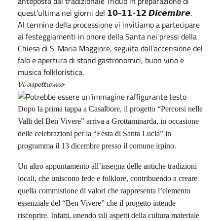
anteposta dal tradizionale Triduo in preparazione di
quest’ultima nei giorni del 𝟭𝟬-𝟭𝟭-𝟭𝟮 𝘿𝙞𝙘𝙚𝙢𝙗𝙧𝙚.
Al termine della processione vi invitiamo a partecipare
ai festeggiamenti in onore della Santa nei pressi della
Chiesa di S. Maria Maggiore, seguita dall’accensione del
faló e apertura di stand gastronomici, buon vino e
musica folkloristica.
𝓥𝓲 𝓪𝓼𝓹𝓮𝓽𝓽𝓲𝓪𝓶𝓸
Dopo la prima tappa a Casalbore, il progetto “Percorsi nelle
Valli del Ben Vivere” arriva a Grottaminarda, in occasione
delle celebrazioni per la “Festa di Santa Lucia” in
programma il 13 dicembre presso il comune irpino.
Un altro appuntamento all’insegna delle antiche tradizioni
locali, che uniscono fede e folklore, contribuendo a creare
quella commistione di valori che rappresenta l’elemento
essenziale del “Ben Vivere” che il progetto intende
riscoprire. Infatti, unendo tali aspetti della cultura materiale