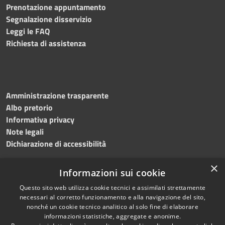
Prenotazione appuntamento
Segnalazione disservizio
Leggi le FAQ
Richiesta di assistenza
Amministrazione trasparente
Albo pretorio
Informativa privacy
Note legali
Dichiarazione di accessibilità
×
Informazioni sui cookie
Questo sito web utilizza cookie tecnici e assimilati strettamente
RSS
Copyright © 2024 •
necessari al corretto funzionamento e alla navigazione del sito,
Accessibilità
Comune di
Grottaminarda
nonché un cookie tecnico analitico al solo fine di elaborare
Privacy
• Powered by
Municipium
informazioni statistiche, aggregate e anonime.