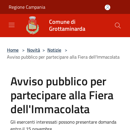
Salta al contenuto principale
Regione Campania
Comune di
Grottaminarda
Home
>
Novità
>
Notizie
>
Avviso pubblico per partecipare alla Fiera dell'Immacolata
Avviso pubblico per
partecipare alla Fiera
dell'Immacolata
Gli esercenti interessati possono presentare domanda
entro il 15 novembre.