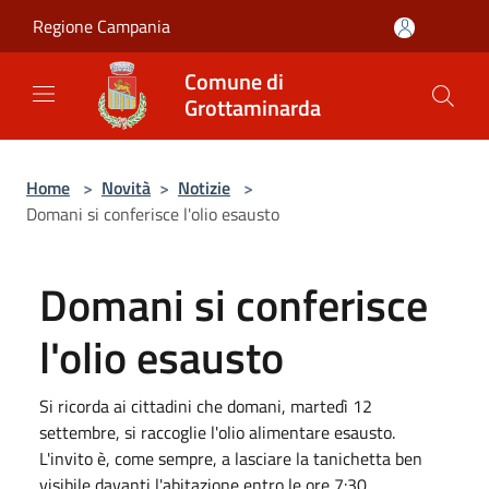
Salta al contenuto principale
Regione Campania
Comune di
Grottaminarda
Home
>
Novità
>
Notizie
>
Domani si conferisce l'olio esausto
Domani si conferisce
l'olio esausto
Si ricorda ai cittadini che domani, martedì 12
settembre, si raccoglie l'olio alimentare esausto.
L'invito è, come sempre, a lasciare la tanichetta ben
visibile davanti l'abitazione entro le ore 7:30.