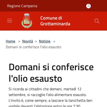
Salta al contenuto principale
Regione Campania
Comune di
Grottaminarda
Home
>
Novità
>
Notizie
>
Domani si conferisce l'olio esausto
Domani si conferisce
l'olio esausto
Si ricorda ai cittadini che domani, martedì 12
settembre, si raccoglie l'olio alimentare esausto.
L'invito è, come sempre, a lasciare la tanichetta ben
visibile davanti l'abitazione entro le ore 7:30.