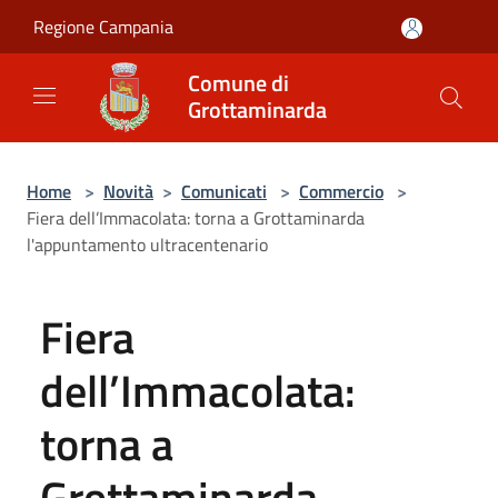
Salta al contenuto principale
Regione Campania
Comune di
Grottaminarda
Home
>
Novità
>
Comunicati
>
Commercio
>
Fiera dell’Immacolata: torna a Grottaminarda
l'appuntamento ultracentenario
Fiera
dell’Immacolata:
torna a
Grottaminarda