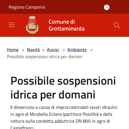
Salta al contenuto principale
Regione Campania
Comune di
Grottaminarda
Home
>
Novità
>
Avvisi
>
Ambiente
>
Possibile sospensioni idrica per domani
Possibile sospensioni
idrica per domani
Il disservizio a causa di improcrastinabili lavori idraulici
in agro di Mirabella Eclano (partitore Pozzillo) e della
rottura sulla condotta adduttrice DN 800 in agro di
Castelfranci.