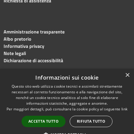
Richiesta di assistenza
Amministrazione trasparente
Albo pretorio
Informativa privacy
Note legali
Dichiarazione di accessibilità
×
Informazioni sui cookie
Questo sito web utilizza cookie tecnici e assimilati strettamente
RSS
Copyright © 2024 •
necessari al corretto funzionamento e alla navigazione del sito,
Accessibilità
Comune di
Grottaminarda
nonché un cookie tecnico analitico al solo fine di elaborare
Privacy
• Powered by
Municipium
informazioni statistiche, aggregate e anonime.
Per maggiori dettagli, può consultare la cookie policy al seguente
link
Cookie
•
Redazione
Mappa del sito
ACCETTA TUTTO
RIFIUTA TUTTO
Numeri utili
PEC