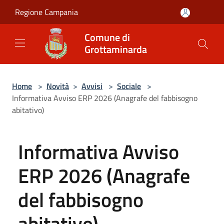
Salta al contenuto principale
Regione Campania
Comune di
Grottaminarda
Home
>
Novità
>
Avvisi
>
Sociale
>
Informativa Avviso ERP 2026 (Anagrafe del fabbisogno
abitativo)
Informativa Avviso
ERP 2026 (Anagrafe
del fabbisogno
abitativo)