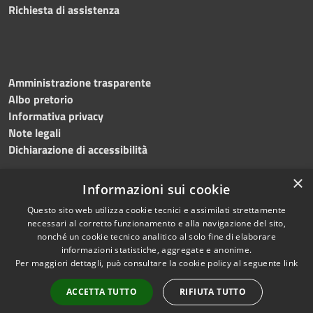
Richiesta di assistenza
Amministrazione trasparente
Albo pretorio
Informativa privacy
Note legali
Dichiarazione di accessibilità
×
Informazioni sui cookie
Questo sito web utilizza cookie tecnici e assimilati strettamente
RSS
Copyright © 2024 •
necessari al corretto funzionamento e alla navigazione del sito,
Accessibilità
Comune di
Grottaminarda
nonché un cookie tecnico analitico al solo fine di elaborare
Privacy
• Powered by
Municipium
informazioni statistiche, aggregate e anonime.
Per maggiori dettagli, può consultare la cookie policy al seguente
link
Cookie
•
Redazione
Mappa del sito
ACCETTA TUTTO
RIFIUTA TUTTO
Numeri utili