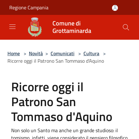
Salta al contenuto principale
Regione Campania
Comune di
Grottaminarda
Home
>
Novità
>
Comunicati
>
Cultura
>
Ricorre oggi il Patrono San Tommaso d'Aquino
Ricorre oggi il
Patrono San
Tommaso d'Aquino
Non solo un Santo ma anche un grande studioso: il
tomismo, infatti, viene considerato il pensiero filosofico