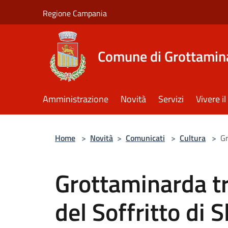
Salta al contenuto principale
Regione Campania
Comune di Grottamin
Amministrazione
Novità
Servizi
Vivere 
Home
>
Novità
>
Comunicati
>
Cultura
>
Gr
Grottaminarda tr
del Soffritto di 