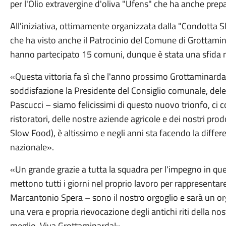
per l'Olio extravergine d'oliva "Ufens" che ha anche prepa
All'iniziativa, ottimamente organizzata dalla "Condotta Sl
che ha visto anche il Patrocinio del Comune di Grottamina
hanno partecipato 15 comuni, dunque è stata una sfida non 
«Questa vittoria fa sì che l'anno prossimo Grottaminard
soddisfazione la Presidente del Consiglio comunale, delega
Pascucci – siamo felicissimi di questo nuovo trionfo, ci c
ristoratori, delle nostre aziende agricole e dei nostri prodo
Slow Food), è altissimo e negli anni sta facendo la differ
nazionale».
«Un grande grazie a tutta la squadra per l'impegno in qu
mettono tutti i giorni nel proprio lavoro per rappresentar
Marcantonio Spera – sono il nostro orgoglio e sarà un org
una vera e propria rievocazione degli antichi riti della no
meglio. Viva Grottaminarda!».