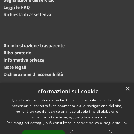
Leggi le FAQ
Richiesta di assistenza
Amministrazione trasparente
Albo pretorio
Informativa privacy
Note legali
Dichiarazione di accessibilità
×
Informazioni sui cookie
Questo sito web utilizza cookie tecnici e assimilati strettamente
RSS
Copyright © 2024 •
necessari al corretto funzionamento e alla navigazione del sito,
Accessibilità
Comune di
Grottaminarda
nonché un cookie tecnico analitico al solo fine di elaborare
Privacy
• Powered by
Municipium
informazioni statistiche, aggregate e anonime.
Per maggiori dettagli, può consultare la cookie policy al seguente
link
Cookie
•
Redazione
Mappa del sito