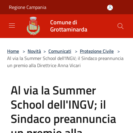
Salta al contenuto principale
Regione Campania
Comune di
Grottaminarda
Home
>
Novità
>
Comunicati
>
Protezione Civile
>
Al via la Summer School dell'INGV; il Sindaco preannuncia
un premio alla Direttrice Anna Vicari
Al via la Summer
School dell'INGV; il
Sindaco preannuncia
un premio alla