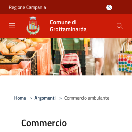
Salta al contenuto principale
Regione Campania
Comune di
Grottaminarda
Home
>
Argomenti
>
Commercio ambulante
Commercio