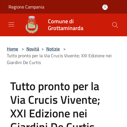
Salta al contenuto principale
Regione Campania
Comune di
Grottaminarda
Home
>
Novità
>
Notizie
>
Tutto pronto per la Via Crucis Vivente; XXI Edizione nei
Giardini De Curtis
Tutto pronto per la
Via Crucis Vivente;
XXI Edizione nei
Giardini De Curtis