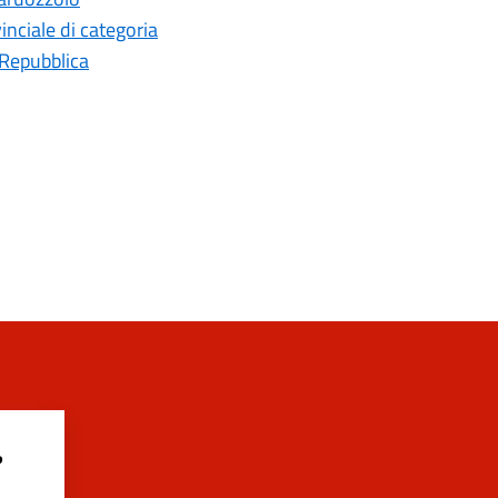
inciale di categoria
 Repubblica
?