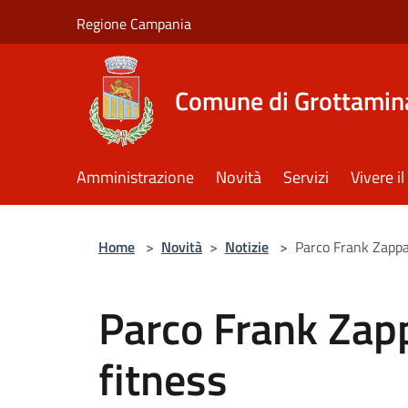
Salta al contenuto principale
Regione Campania
Comune di Grottamin
Amministrazione
Novità
Servizi
Vivere 
Home
>
Novità
>
Notizie
>
Parco Frank Zappa:
Parco Frank Zappa
fitness