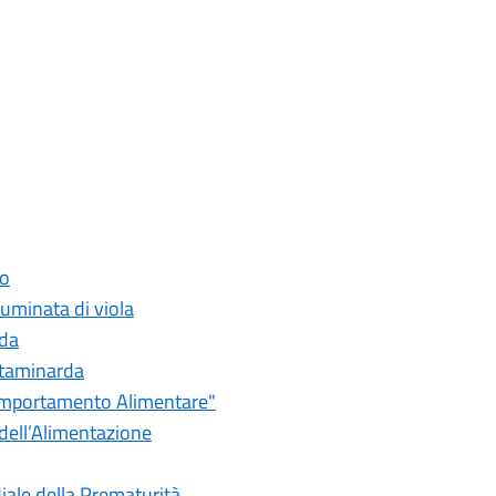
io
luminata di viola
rda
ttaminarda
Comportamento Alimentare"
i dell’Alimentazione
diale della Prematurità