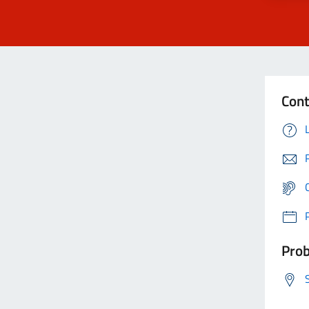
Cont
Prob