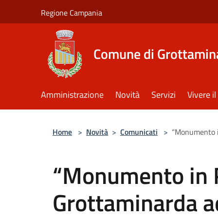
Salta al contenuto principale
Regione Campania
Comune di Grottamin
Amministrazione
Novità
Servizi
Vivere 
Home
>
Novità
>
Comunicati
>
“Monumento in
“Monumento in 
Grottaminarda ad