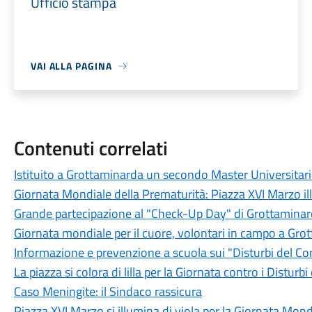
Ufficio stampa
VAI ALLA PAGINA
Contenuti correlati
Istituito a Grottaminarda un secondo Master Universitar
Giornata Mondiale della Prematurità: Piazza XVI Marzo il
Grande partecipazione al "Check-Up Day" di Grottamina
Giornata mondiale per il cuore, volontari in campo a Gro
Informazione e prevenzione a scuola sui "Disturbi del 
La piazza si colora di lilla per la Giornata contro i Disturb
Caso Meningite: il Sindaco rassicura
Piazza XVI Marzo si illumina di viola per la Giornata Mon