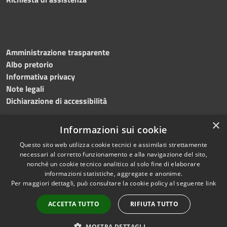
Amministrazione trasparente
Albo pretorio
Informativa privacy
Note legali
Dichiarazione di accessibilità
×
Informazioni sui cookie
Questo sito web utilizza cookie tecnici e assimilati strettamente
RSS
Copyright © 2024 •
necessari al corretto funzionamento e alla navigazione del sito,
Accessibilità
Comune di
Grottaminarda
nonché un cookie tecnico analitico al solo fine di elaborare
Privacy
• Powered by
Municipium
informazioni statistiche, aggregate e anonime.
Per maggiori dettagli, può consultare la cookie policy al seguente
link
Cookie
•
Redazione
Mappa del sito
ACCETTA TUTTO
RIFIUTA TUTTO
Numeri utili
PEC
MOSTRA DETTAGLI