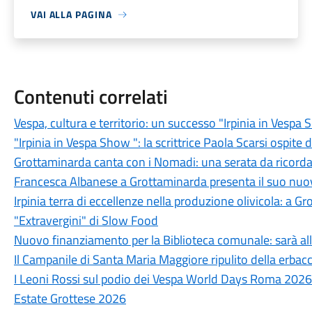
VAI ALLA PAGINA
Contenuti correlati
Vespa, cultura e territorio: un successo "Irpinia in Vesp
"Irpinia in Vespa Show ": la scrittrice Paola Scarsi ospite 
Grottaminarda canta con i Nomadi: una serata da ricord
Francesca Albanese a Grottaminarda presenta il suo nuovo
Irpinia terra di eccellenze nella produzione olivicola: a G
"Extravergini" di Slow Food
Nuovo finanziamento per la Biblioteca comunale: sarà all
Il Campanile di Santa Maria Maggiore ripulito della erbacce
I Leoni Rossi sul podio dei Vespa World Days Roma 2026
Estate Grottese 2026