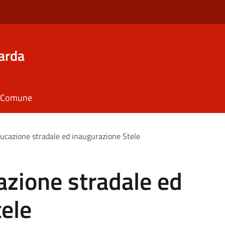
arda
il Comune
ducazione stradale ed inaugurazione Stele
azione stradale ed
ele