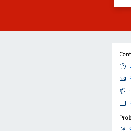
Cont
Prob