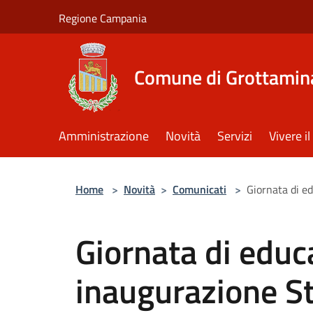
Salta al contenuto principale
Regione Campania
Comune di Grottamin
Amministrazione
Novità
Servizi
Vivere 
Home
>
Novità
>
Comunicati
>
Giornata di e
Giornata di educ
inaugurazione St