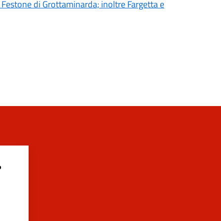
 Festone di Grottaminarda; inoltre Fargetta e
?