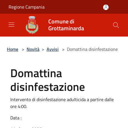
Salta al contenuto principale
Regione Campania
Comune di
Grottaminarda
Home
>
Novità
>
Avvisi
>
Domattina disinfestazione
Domattina
disinfestazione
Intervento di disinfestazione adulticida a partire dalle
ore 4:00.
Data :