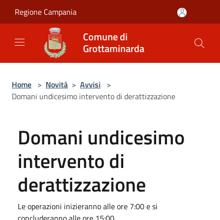
Salta al contenuto principale
Regione Campania
Comune di
Grottaminarda
Home
>
Novità
>
Avvisi
>
Domani undicesimo intervento di derattizzazione
Domani undicesimo
intervento di
derattizzazione
Le operazioni inizieranno alle ore 7:00 e si
concluderanno alle ore 15:00.