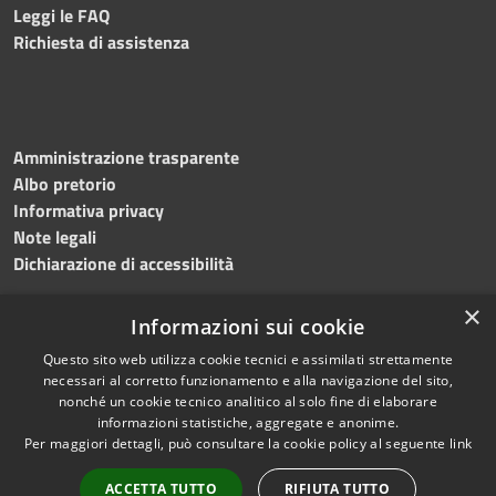
Leggi le FAQ
Richiesta di assistenza
Amministrazione trasparente
Albo pretorio
Informativa privacy
Note legali
Dichiarazione di accessibilità
×
Informazioni sui cookie
Questo sito web utilizza cookie tecnici e assimilati strettamente
RSS
Copyright © 2024 •
necessari al corretto funzionamento e alla navigazione del sito,
Accessibilità
Comune di
Grottaminarda
nonché un cookie tecnico analitico al solo fine di elaborare
Privacy
• Powered by
Municipium
informazioni statistiche, aggregate e anonime.
Per maggiori dettagli, può consultare la cookie policy al seguente
link
Cookie
•
Redazione
Mappa del sito
ACCETTA TUTTO
RIFIUTA TUTTO