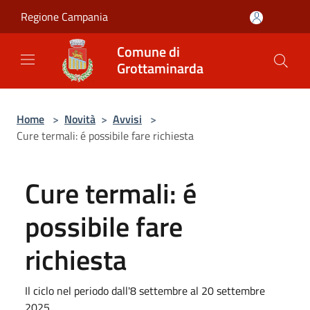
Salta al contenuto principale
Regione Campania
Comune di
Grottaminarda
Home
>
Novità
>
Avvisi
>
Cure termali: é possibile fare richiesta
Cure termali: é
possibile fare
richiesta
Il ciclo nel periodo dall'8 settembre al 20 settembre
2025.