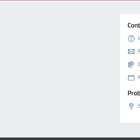
Cont
Prob