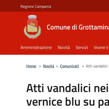
Salta al contenuto principale
Regione Campania
Comune di Grottamin
Amministrazione
Novità
Servizi
Vivere 
Home
>
Novità
>
Comunicati
>
Atti vandalici
Atti vandalici nei
vernice blu su p