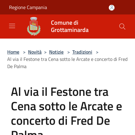
Salta al contenuto principale
Regione Campania
Comune di
Grottaminarda
Home
>
Novità
>
Notizie
>
Tradizioni
>
Al via il Festone tra Cena sotto le Arcate e concerto di Fred
De Palma
Al via il Festone tra
Cena sotto le Arcate e
concerto di Fred De
Palma