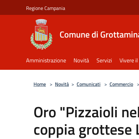
Salta al contenuto principale
Regione Campania
Comune di Grottamin
Amministrazione
Novità
Servizi
Vivere 
Home
>
Novità
>
Comunicati
>
Commercio
Oro "Pizzaioli ne
coppia grottese