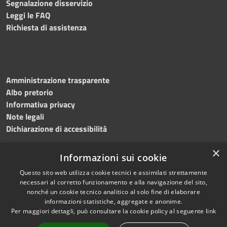
Segnalazione disservizio
Leggi le FAQ
Richiesta di assistenza
Amministrazione trasparente
Albo pretorio
Informativa privacy
Note legali
Dichiarazione di accessibilità
×
Informazioni sui cookie
Questo sito web utilizza cookie tecnici e assimilati strettamente
RSS
Copyright © 2024 •
necessari al corretto funzionamento e alla navigazione del sito,
Accessibilità
Comune di
Grottaminarda
nonché un cookie tecnico analitico al solo fine di elaborare
Privacy
• Powered by
Municipium
informazioni statistiche, aggregate e anonime.
Per maggiori dettagli, può consultare la cookie policy al seguente
link
Cookie
•
Redazione
Mappa del sito