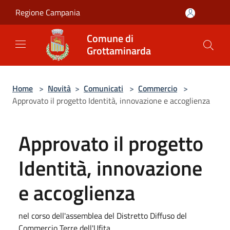
Salta al contenuto principale
Regione Campania
Comune di
Grottaminarda
Home
>
Novità
>
Comunicati
>
Commercio
>
Approvato il progetto Identità, innovazione e accoglienza
Approvato il progetto
Identità, innovazione
e accoglienza
nel corso dell'assemblea del Distretto Diffuso del
Commercio Terre dell'Ufita