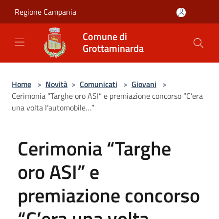
Salta al contenuto principale
Regione Campania
Comune di
Grottaminarda
Home
>
Novità
>
Comunicati
>
Giovani
>
Cerimonia “Targhe oro ASI” e premiazione concorso “C’era
una volta l’automobile…”
Cerimonia “Targhe
oro ASI” e
premiazione concorso
“C’era una volta