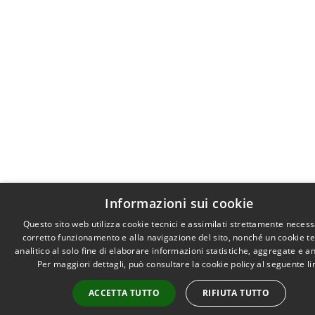
Informazioni sui cookie
Questo sito web utilizza cookie tecnici e assimilati strettamente necess
corretto funzionamento e alla navigazione del sito, nonché un cookie t
analitico al solo fine di elaborare informazioni statistiche, aggregate e 
Per maggiori dettagli, può consultare la cookie policy al seguente
li
ACCETTA TUTTO
RIFIUTA TUTTO