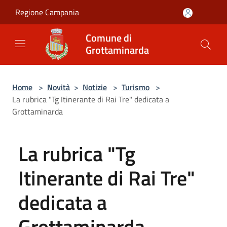
Salta al contenuto principale
Regione Campania
Comune di
Grottaminarda
Home
>
Novità
>
Notizie
>
Turismo
>
La rubrica "Tg Itinerante di Rai Tre" dedicata a
Grottaminarda
La rubrica "Tg
Itinerante di Rai Tre"
dedicata a
Grottaminarda