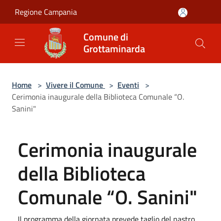
Salta al contenuto principale
Regione Campania
Comune di
Grottaminarda
Home
>
Vivere il Comune
>
Eventi
>
Cerimonia inaugurale della Biblioteca Comunale “O.
Sanini"
Cerimonia inaugurale
della Biblioteca
Comunale “O. Sanini"
Il programma della giornata prevede taglio del nastro,