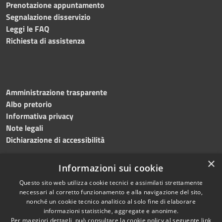
Prenotazione appuntamento
Segnalazione disservizio
Leggi le FAQ
Richiesta di assistenza
Amministrazione trasparente
Albo pretorio
Informativa privacy
Note legali
Dichiarazione di accessibilità
×
Informazioni sui cookie
Questo sito web utilizza cookie tecnici e assimilati strettamente
RSS
Copyright © 2024 •
necessari al corretto funzionamento e alla navigazione del sito,
Accessibilità
Comune di
Grottaminarda
nonché un cookie tecnico analitico al solo fine di elaborare
Privacy
• Powered by
Municipium
informazioni statistiche, aggregate e anonime.
Per maggiori dettagli, può consultare la cookie policy al seguente
link