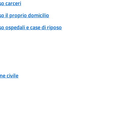
so carceri
o il proprio domicilio
o ospedali e case di riposo
e civile