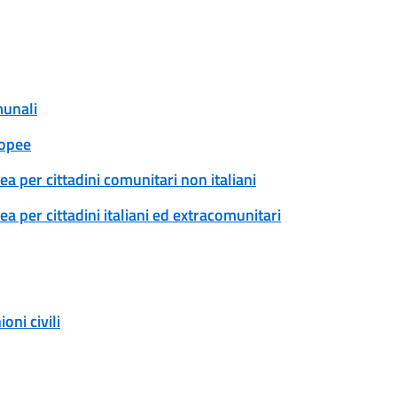
munali
ropee
a per cittadini comunitari non italiani
 per cittadini italiani ed extracomunitari
ni civili