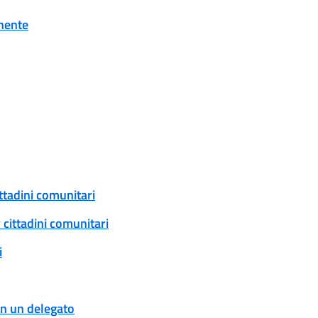
onente
ittadini comunitari
 cittadini comunitari
i
con un delegato