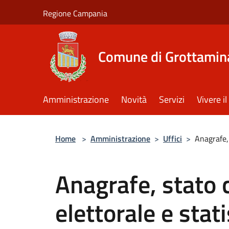
Salta al contenuto principale
Regione Campania
Comune di Grottamin
Amministrazione
Novità
Servizi
Vivere 
Home
>
Amministrazione
>
Uffici
>
Anagrafe, 
Anagrafe, stato c
elettorale e stati