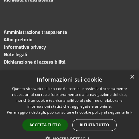
Amministrazione trasparente
Albo pretorio
Informativa privacy
Note legali
Dichiarazione di accessibilità
×
Informazioni sui cookie
Questo sito web utilizza cookie tecnici e assimilati strettamente
RSS
Copyright © 2024 •
necessari al corretto funzionamento e alla navigazione del sito,
Accessibilità
Comune di
Grottaminarda
nonché un cookie tecnico analitico al solo fine di elaborare
Privacy
• Powered by
Municipium
informazioni statistiche, aggregate e anonime.
Per maggiori dettagli, può consultare la cookie policy al seguente
link
Cookie
•
Redazione
Mappa del sito
ACCETTA TUTTO
RIFIUTA TUTTO
Numeri utili
PEC
MOSTRA DETTAGLI