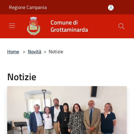
Salta al contenuto principale
Regione Campania
Comune di
Grottaminarda
Home
>
Novità
>
Notizie
Notizie