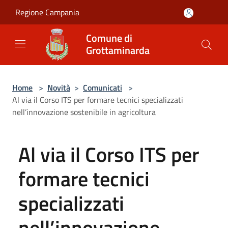
Salta al contenuto principale
Regione Campania
Comune di
Grottaminarda
Home
>
Novità
>
Comunicati
>
Al via il Corso ITS per formare tecnici specializzati
nell’innovazione sostenibile in agricoltura
Al via il Corso ITS per
formare tecnici
specializzati
nell’innovazione