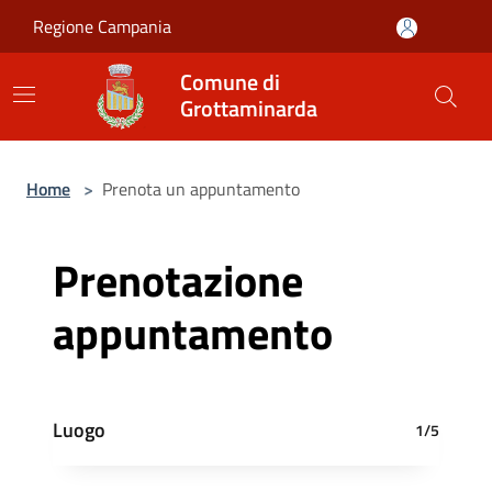
Salta al contenuto principale
Regione Campania
Comune di
Grottaminarda
Home
>
Prenota un appuntamento
Prenotazione
appuntamento
Luogo
1/5