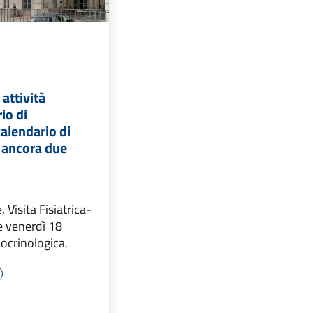
attività
io di
calendario di
 ancora due
, Visita Fisiatrica-
 venerdì 18
docrinologica.