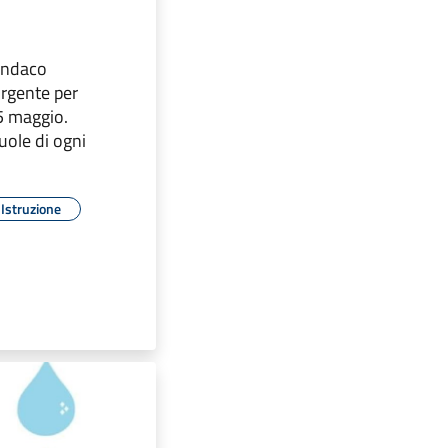
indaco
urgente per
5 maggio.
uole di ogni
Istruzione