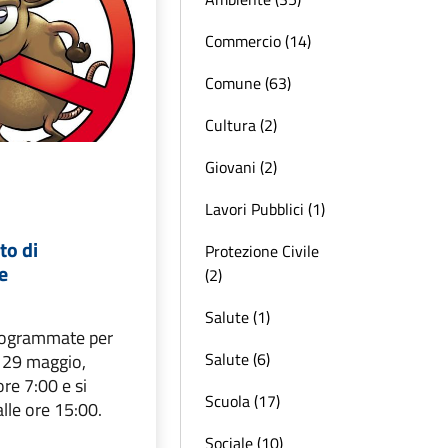
Commercio (14)
Comune (63)
Cultura (2)
Giovani (2)
Lavori Pubblici (1)
to di
Protezione Civile
e
(2)
Salute (1)
rogrammate per
Salute (6)
 29 maggio,
ore 7:00 e si
Scuola (17)
lle ore 15:00.
Sociale (10)