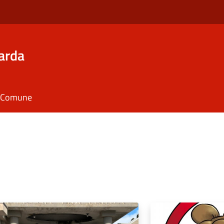
arda
il Comune