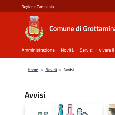
Salta al contenuto principale
Regione Campania
Comune di Grottamin
Amministrazione
Novità
Servizi
Vivere 
Home
>
Novità
>
Avvisi
Avvisi